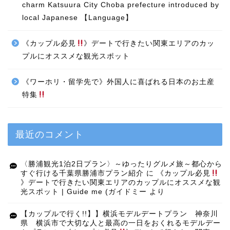
charm Katsuura City Choba prefecture introduced by
local Japanese 【Language】
《カップル必見
》デートで行きたい関東エリアのカッ
プルにオススメな観光スポット
《ワーホリ・留学先で》外国人に喜ばれる日本のお土産
特集
最近のコメント
〈勝浦観光1泊2日プラン〉～ゆったりグルメ旅～都心から
すぐ行ける千葉県勝浦市プラン紹介
に
《カップル必見
》デートで行きたい関東エリアのカップルにオススメな観
光スポット | Guide me (ガイドミー
より
【カップルで行く!!】】横浜モデルデートプラン 神奈川
県 横浜市で大切な人と最高の一日をおくれるモデルデー