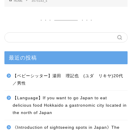
HOME
3575143_s
最近の投稿
【ベビーシッター】湯田 理記也 (ユダ リキヤ)20代
／男性
【Language】If you want to go Japan to eat
delicious food Hokkaido a gastronomic city located in
the north of Japan
《Introduction of sightseeing spots in Japan》The