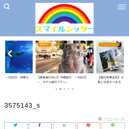
家事代行
ペットシッター
け】～2泊3日～沖縄モ
【家族旅行向け】沖縄旅行 ～3泊4日
【旅行幹事必見】ホテ
～ モデル旅行プラン...
順と注意すべき点
3575143_s
2021-02-28