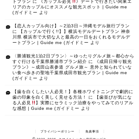
トプラン
に
《カップル必見
》デートで行きたい関東エ
リアのカップルにオススメな観光スポット | Guide me
(ガイドミー
より
【恋人カップル向け】～2泊3日～沖縄モデル旅行プラン
に
【カップルで行く!!】】横浜モデルデートプラン 神奈
川県 横浜市で大切な人と最高の一日をおくれるモデルデ
ートプラン | Guide me (ガイドミー
より
〈勝浦観光1泊2日プラン〉～ゆったりグルメ旅～都心から
すぐ行ける千葉県勝浦市プラン紹介
に
《成田日帰り観光
プラン》～成田山表参道 グルメ旅～ 意外と知られていな
い食べ歩きの聖地千葉県成田市観光プラン | Guide me
(ガイドミー
より
【歯を白くしたい人必見！】各種ホワイトニングで劇的に
歯の印象を白く美しく見せる方法！
に
【歯並びが気にな
る人必見
】実際にセラミック治療をやってみてのリアル
な感想 | Guide me (ガイドミー
より
プライバシーポリシー
免責事項