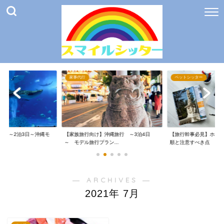
家事代行
ペットシッター
け】～2泊3日～沖縄モ
【家族旅行向け】沖縄旅行 ～3泊4日
【旅行幹事必見】ホテ
～ モデル旅行プラン...
順と注意すべき点
― ARCHIVES ―
2021年 7月