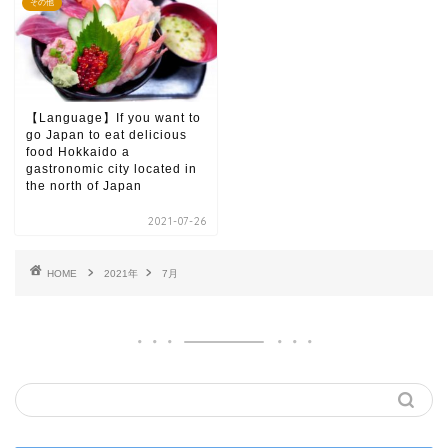
その他
【Language】If you want to
go Japan to eat delicious
food Hokkaido a
gastronomic city located in
the north of Japan
2021-07-26
HOME
2021年
7月