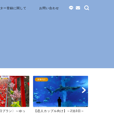
ター登録に関して
お問い合わせ
家事代行
ペットシッター
向け】～2泊3日～
【家族旅行向け】沖縄旅行 ～3泊
【旅行幹事必