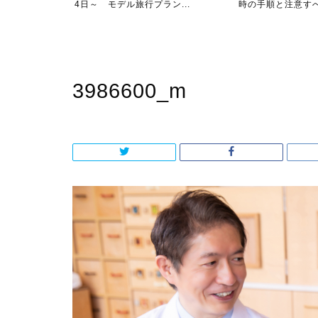
ン...
時の手順と注意すべき点
泊三日プラン～食べて
3986600_m