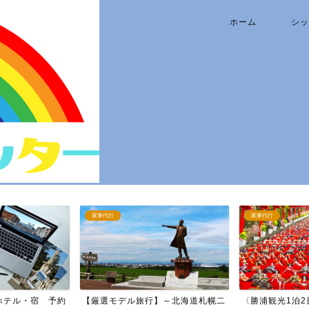
ホーム
シッ
家事代行
家事代行
】～北海道札幌二
〈勝浦観光1泊2日プラン〉～ゆっ
【恋人カップル