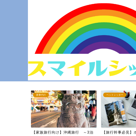
ペットシッター
家事代行
縄旅行 ～3泊
【旅行幹事必見】ホテル・宿 予約
【厳選モデル旅行