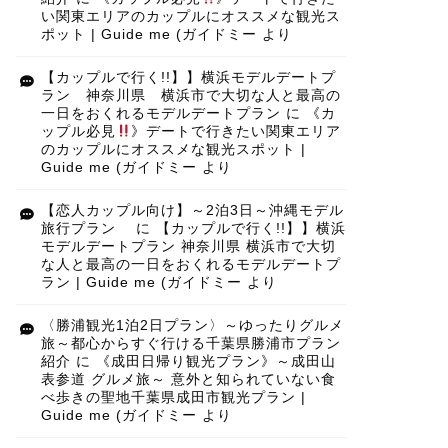
い関東エリアのカップルにオススメな観光ス
ポット | Guide me (ガイドミー
より
【カップルで行く!!】】横浜モデルデートプ
ラン 神奈川県 横浜市で大切な人と最高の
一日をおくれるモデルデートプラン
に
《カ
ップル必見
》デートで行きたい関東エリア
のカップルにオススメな観光スポット |
Guide me (ガイドミー
より
【恋人カップル向け】～2泊3日～沖縄モデル
旅行プラン
に
【カップルで行く!!】】横浜
モデルデートプラン 神奈川県 横浜市で大切
な人と最高の一日をおくれるモデルデートプ
ラン | Guide me (ガイドミー
より
〈勝浦観光1泊2日プラン〉～ゆったりグルメ
旅～都心からすぐ行ける千葉県勝浦市プラン
紹介
に
《成田日帰り観光プラン》～成田山
表参道 グルメ旅～ 意外と知られていない食
べ歩きの聖地千葉県成田市観光プラン |
Guide me (ガイドミー
より