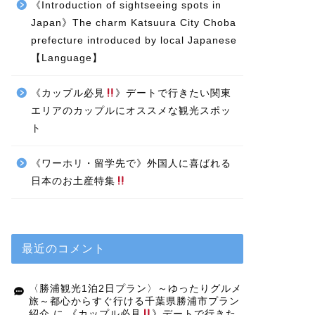
《Introduction of sightseeing spots in
Japan》The charm Katsuura City Choba
prefecture introduced by local Japanese
【Language】
《カップル必見
》デートで行きたい関東
エリアのカップルにオススメな観光スポッ
ト
《ワーホリ・留学先で》外国人に喜ばれる
日本のお土産特集
最近のコメント
〈勝浦観光1泊2日プラン〉～ゆったりグルメ
旅～都心からすぐ行ける千葉県勝浦市プラン
紹介
に
《カップル必見
》デートで行きた