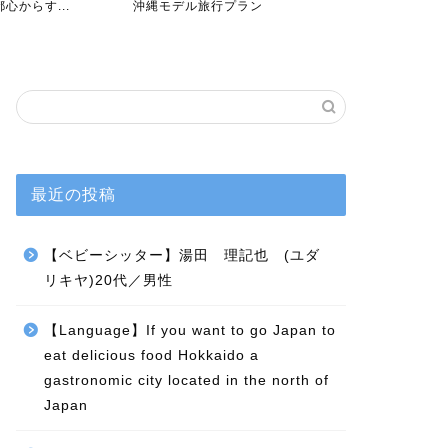
行プラン
4日～ モデル旅行プラン...
時の手順と注
最近の投稿
【ベビーシッター】湯田 理記也 (ユダ
リキヤ)20代／男性
【Language】If you want to go Japan to
eat delicious food Hokkaido a
gastronomic city located in the north of
Japan