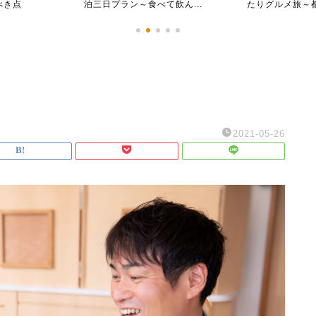
飲ん...
たりグルメ旅～都心からす...
沖縄モデル旅
2021-05-26