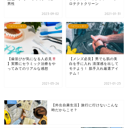
男性
ロテクトクリーン
2023-09-02
2021-01-31
ベビーシッター
ベビーシッター
【歯並びが気になる人必見
【メンズ必見】男でも肌の美
】実際にセラミック治療をや
白を手に入れ 清潔感を出して
ってみてのリアルな感想
モテよう！ 肌手入れ厳選アイ
テム！
2021-05-26
2021-01-25
【外出自粛生活】旅行に行けないこんな
時だからこそ？