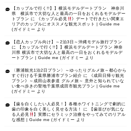
【カップルで行く!!】】横浜モデルデートプラン 神奈川
県 横浜市で大切な人と最高の一日をおくれるモデルデー
トプラン
に
《カップル必見
》デートで行きたい関東エ
リアのカップルにオススメな観光スポット | Guide me
(ガイドミー
より
【恋人カップル向け】～2泊3日～沖縄モデル旅行プラン
に
【カップルで行く!!】】横浜モデルデートプラン 神奈
川県 横浜市で大切な人と最高の一日をおくれるモデルデ
ートプラン | Guide me (ガイドミー
より
〈勝浦観光1泊2日プラン〉～ゆったりグルメ旅～都心から
すぐ行ける千葉県勝浦市プラン紹介
に
《成田日帰り観光
プラン》～成田山表参道 グルメ旅～ 意外と知られていな
い食べ歩きの聖地千葉県成田市観光プラン | Guide me
(ガイドミー
より
【歯を白くしたい人必見！】各種ホワイトニングで劇的に
歯の印象を白く美しく見せる方法！
に
【歯並びが気にな
る人必見
】実際にセラミック治療をやってみてのリアル
な感想 | Guide me (ガイドミー
より