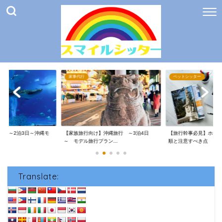
家事代行
ペットシッター
け】～2泊3日～沖縄モ
【家族旅行向け】沖縄旅行 ～3泊4日
【旅行幹事必見】ホテ
～ モデル旅行プラン...
順と注意すべき点
Translate: