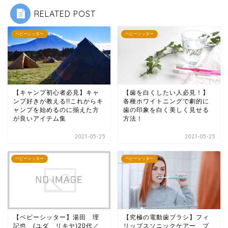
RELATED POST
ベビーシッター
ベビーシッター
【キャンプ初心者必見】キャ
【歯を白くしたい人必見！】
ンプ好きが教える!!これからキ
各種ホワイトニングで劇的に
ャンプを始めるのに揃えた方
歯の印象を白く美しく見せる
が良いアイテム集
方法！
2021-05-25
2021-05-25
ベビーシッター
ベビーシッター
【ベビーシッター】湯田 理
【究極の電動歯ブラシ】フィ
記也 (ユダ リキヤ)20代／
リップスソニックケアー プ