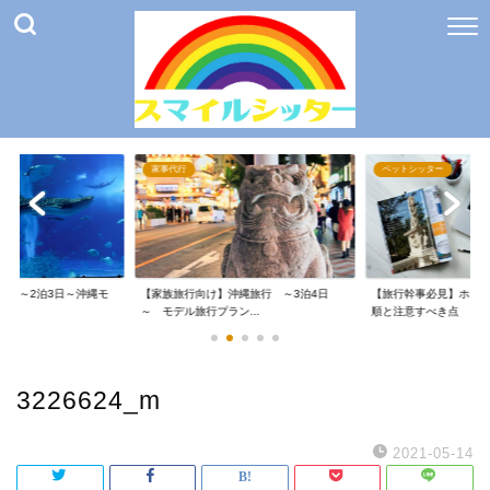
家事代行
ペットシッター
け】～2泊3日～沖縄モ
【家族旅行向け】沖縄旅行 ～3泊4日
【旅行幹事必見】ホテ
～ モデル旅行プラン...
順と注意すべき点
3226624_m
2021-05-14