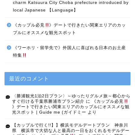
charm Katsuura City Choba prefecture introduced by
local Japanese 【Language】
《カップル必見
》デートで行きたい関東エリアのカッ
プルにオススメな観光スポット
《ワーホリ・留学先で》外国人に喜ばれる日本のお土産
特集
最近のコメント
〈勝浦観光1泊2日プラン〉～ゆったりグルメ旅～都心から
すぐ行ける千葉県勝浦市プラン紹介
に
《カップル必見
》デートで行きたい関東エリアのカップルにオススメな観
光スポット | Guide me (ガイドミー
より
【カップルで行く!!】】横浜モデルデートプラン 神奈川
県 横浜市で大切な人と最高の一日をおくれるモデルデー