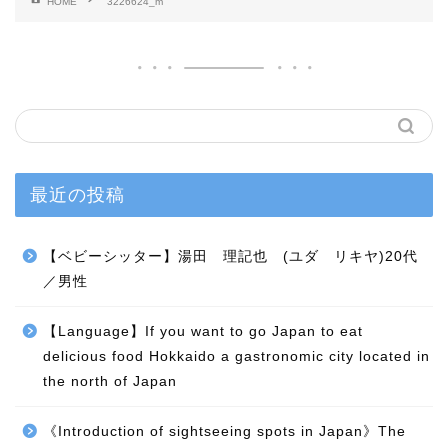
HOME
3226624_m
最近の投稿
【ベビーシッター】湯田 理記也 (ユダ リキヤ)20代
／男性
【Language】If you want to go Japan to eat
delicious food Hokkaido a gastronomic city located in
the north of Japan
《Introduction of sightseeing spots in Japan》The