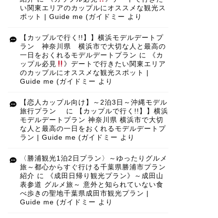
い関東エリアのカップルにオススメな観光ス
ポット | Guide me (ガイドミー
より
【カップルで行く!!】】横浜モデルデートプ
ラン 神奈川県 横浜市で大切な人と最高の
一日をおくれるモデルデートプラン
に
《カ
ップル必見
》デートで行きたい関東エリア
のカップルにオススメな観光スポット |
Guide me (ガイドミー
より
【恋人カップル向け】～2泊3日～沖縄モデル
旅行プラン
に
【カップルで行く!!】】横浜
モデルデートプラン 神奈川県 横浜市で大切
な人と最高の一日をおくれるモデルデートプ
ラン | Guide me (ガイドミー
より
〈勝浦観光1泊2日プラン〉～ゆったりグルメ
旅～都心からすぐ行ける千葉県勝浦市プラン
紹介
に
《成田日帰り観光プラン》～成田山
表参道 グルメ旅～ 意外と知られていない食
べ歩きの聖地千葉県成田市観光プラン |
Guide me (ガイドミー
より