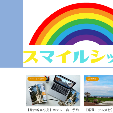
ペットシッター
家事代行
縄旅行 ～3泊
【旅行幹事必見】ホテル・宿 予約
【厳選モデル旅行