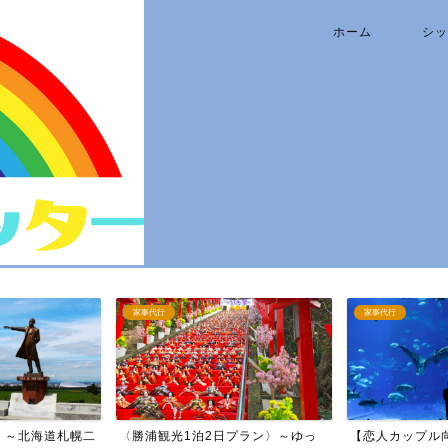
ホーム
シッ
家事代行
家事代行
】～北海道札幌二
〈勝浦観光1泊2日プラン〉～ゆっ
【恋人カップル