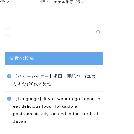
行プラン
4日～ モデル旅行プラン...
時の手順と注
最近の投稿
【ベビーシッター】湯田 理記也 (ユダ
リキヤ)20代／男性
【Language】If you want to go Japan to
eat delicious food Hokkaido a
gastronomic city located in the north of
Japan