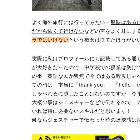
よく海外旅行には行ってみたい・
興味はある
だから怖くて行けない
などの声をよく耳にす
ラではいけない
という概念は捨てたほうがい
実際に私はプロフィールにも記載してある通
が大好きだったので 中学校での授業は受け
の事 英語なんか皆無で今ではある程度しゃ
ての時は 本当に「thank you」 「he
しゃべれるに越したことはないのですが 今
大概の事はジェスチャーなどで伝わるので 
いれば特に必要ないスキルだと思います！
何なら
ジェスチャーで伝わった時の達成感は