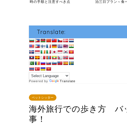
ン...
時の手順と注意すべき点
泊三日プラン～食べて
Translate:
Powered by
Translate
ペットシッター
海外旅行での歩き方 バ
事！