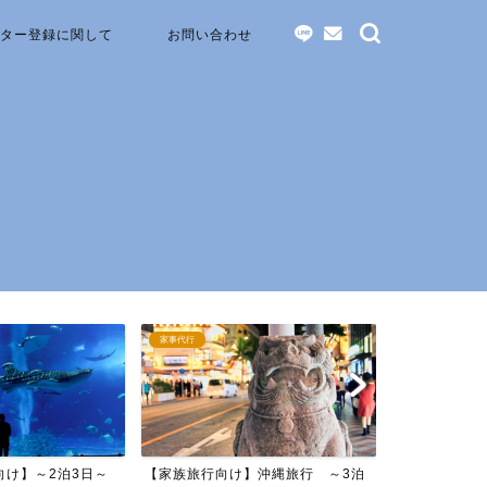
ター登録に関して
お問い合わせ
家事代行
ペットシッター
向け】～2泊3日～
【家族旅行向け】沖縄旅行 ～3泊
【旅行幹事必