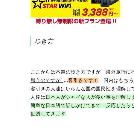
歩き方
ここからは本題の歩き方ですが
海外旅行に
思うのですがﾞ
…
客引きです！
国内はもちろ
客引きの人達はいらんな国の国民性を理解し
人達は
日本人がシャイな人が多い事を理解し
簡単な日本語で話しかけてきて 反応したら
勧誘してきます