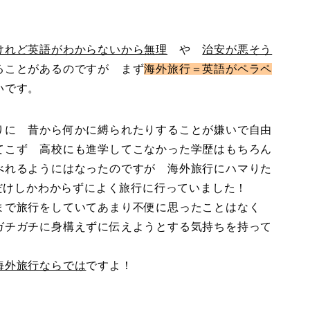
けれど英語がわからないから無理
や
治安が悪そう
ることがあるのですが まず
海外旅行＝英語がペラペ
いです。
りに 昔から何かに縛られたりすることが嫌いで自由
てこず 高校にも進学してこなかった学歴はもちろん
べれるようにはなったのですが 海外旅行にハマりた
llo」だけしかわからずによく旅行に行っていました！
まで旅行をしていてあまり不便に思ったことはなく
ガチガチに身構えずに伝えようとする気持ちを持って
海外旅行ならでは
ですよ！