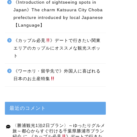
《Introduction of sightseeing spots in
Japan》The charm Katsuura City Choba
prefecture introduced by local Japanese
【Language】
《カップル必見
》デートで行きたい関東
エリアのカップルにオススメな観光スポッ
ト
《ワーホリ・留学先で》外国人に喜ばれる
日本のお土産特集
最近のコメント
〈勝浦観光1泊2日プラン〉～ゆったりグルメ
旅～都心からすぐ行ける千葉県勝浦市プラン
紹介
に
《カップル必見
》デートで行きた