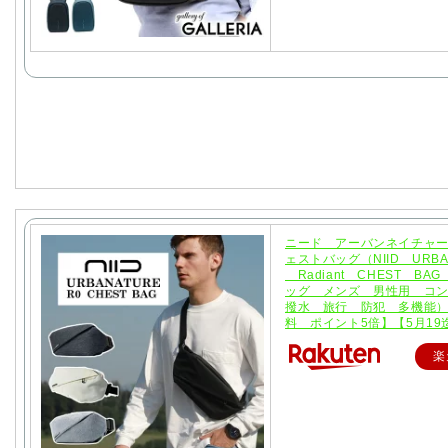
ニード アーバンネイチャー
ェストバッグ（NIID URBA
Radiant CHEST BA
ッグ メンズ 男性用 コ
撥水 旅行 防犯 多機能
料 ポイント5倍】【5月19
楽