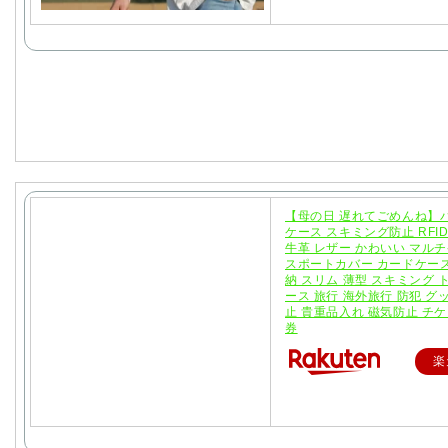
【母の日 遅れてごめんね】
ケース スキミング防止 RFID
牛革 レザー かわいい マルチ
スポートカバー カードケー
納 スリム 薄型 スキミング 
ース 旅行 海外旅行 防犯 グ
止 貴重品入れ 磁気防止 チケ
券
楽