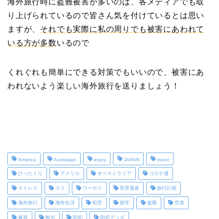
海外旅行時に盗難被害が多いのは、各メディアでも取
り上げられているので皆さん気を付けているとは思い
ますが、
それでも実際に私の周りでも被害にあわれて
いる方が多数
いるので
くれぐれも簡単にできる対策でもいいので、被害にあ
われないよう楽しい海外旅行を送りましょう！
America
Australian
enjoy
JAPAN
travel
ひったくり
アメリカ
オーストラリア
コロナ過
ストレス
スリ
ワーホリ
世界遺産
旅行計画
海外旅行
海外生活
犯罪
留学
盗難
空港
被害
観光
防犯
防犯グッズ