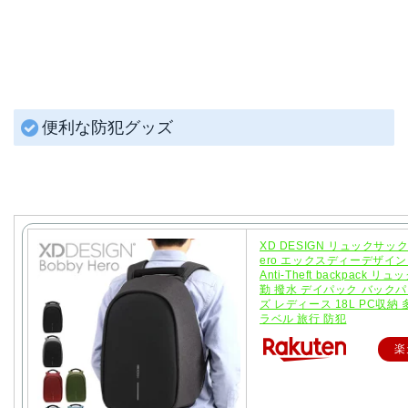
便利な防犯グッズ
XD DESIGN リュックサック 
ero エックスディーデザイン R
Anti-Theft backpack リ
勤 撥水 デイパック バックパ
ズ レディース 18L PC収納 
ラベル 旅行 防犯
楽