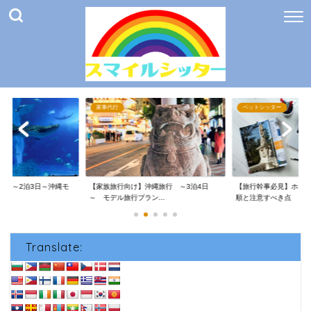
家事代行
ペットシッター
け】～2泊3日～沖縄モ
【家族旅行向け】沖縄旅行 ～3泊4日
【旅行幹事必見】ホテ
～ モデル旅行プラン...
順と注意すべき点
Translate: