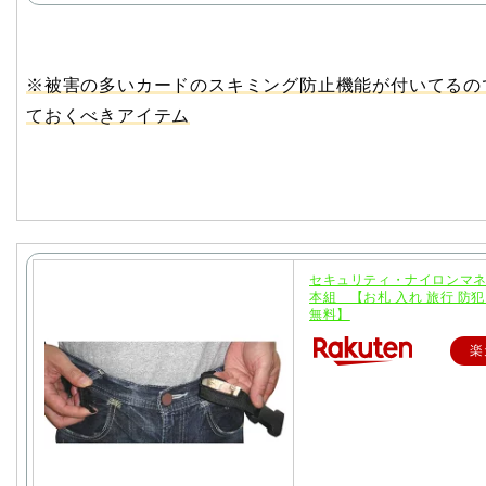
※被害の多いカードのスキミング防止機能が付いてるの
ておくべきアイテム
セキュリティ・ナイロンマネ
本組 【お札 入れ 旅行 防犯
無料】
楽