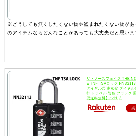
※どうしても無くしたくない物や盗まれたくない物があ
のアイテムならどんなことがあっても大丈夫だと思いま
ザ・ノースフェイス THE NO
E TNF TSAロック NN3211
ダイヤル式 南京錠 ダイヤル
行 トラベル 防犯 ブラック 
便送料無料】evid |3
楽