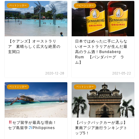
ペットシッター
ベビーシッター
【ケアンズ】オーストラリ
日本ではめったに手に入らな
ア 素晴らしく広大な絶景の
いオーストラリアが生んだ最
玄関口
高のラム酒！Bundaberg
Rum 【バンダバーグ ラ
ム】
2020-12-28
2021-05-22
ペットシッター
ペットシッター
セブ留学が最高な理由！
【バックパックカーが選ぶ】
セブ島留学
Philippines
東南アジア旅行ランキングト
ップ5！