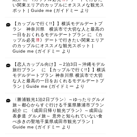
い関東エリアのカップルにオススメな観光ス
ポット | Guide me (ガイドミー
より
【カップルで行く!!】】横浜モデルデートプ
ラン 神奈川県 横浜市で大切な人と最高の
一日をおくれるモデルデートプラン
に
《カ
ップル必見
》デートで行きたい関東エリア
のカップルにオススメな観光スポット |
Guide me (ガイドミー
より
【恋人カップル向け】～2泊3日～沖縄モデル
旅行プラン
に
【カップルで行く!!】】横浜
モデルデートプラン 神奈川県 横浜市で大切
な人と最高の一日をおくれるモデルデートプ
ラン | Guide me (ガイドミー
より
〈勝浦観光1泊2日プラン〉～ゆったりグルメ
旅～都心からすぐ行ける千葉県勝浦市プラン
紹介
に
《成田日帰り観光プラン》～成田山
表参道 グルメ旅～ 意外と知られていない食
べ歩きの聖地千葉県成田市観光プラン |
Guide me (ガイドミー
より