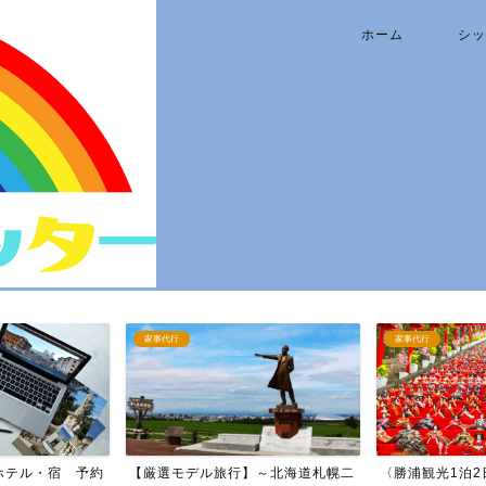
ホーム
シッ
家事代行
家事代行
ホテル・宿 予約
【厳選モデル旅行】～北海道札幌二
〈勝浦観光1泊