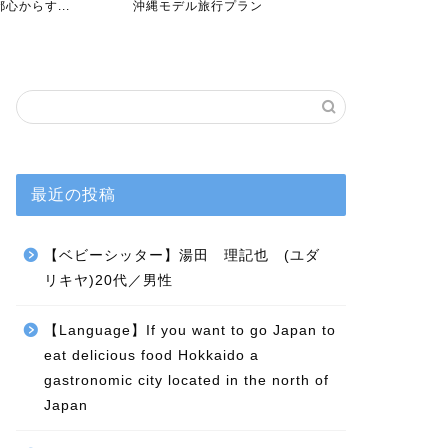
心からす...
沖縄モデル旅行プラン
4日～ モデル
最近の投稿
【ベビーシッター】湯田 理記也 (ユダ
リキヤ)20代／男性
【Language】If you want to go Japan to
eat delicious food Hokkaido a
gastronomic city located in the north of
Japan