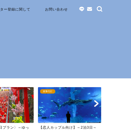
ター登録に関して
お問い合わせ
家事代行
家事代行
2日プラン〉～ゆっ
【恋人カップル向け】～2泊3日～
【家族旅行向