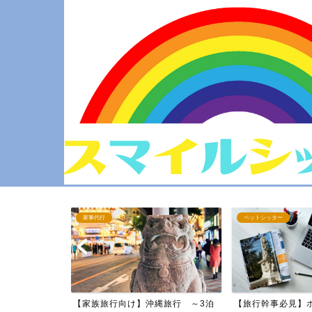
家事代行
ペットシッター
～2泊3日～
【家族旅行向け】沖縄旅行 ～3泊
【旅行幹事必見】