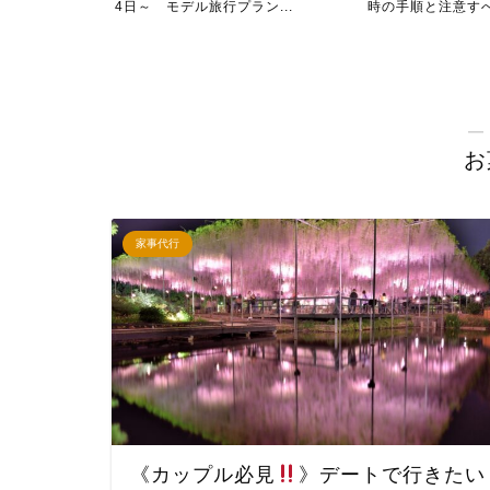
ラン
4日～ モデル旅行プラン...
時の手順と注意す
―
お
家事代行
《カップル必見
》デートで行きたい