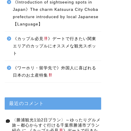
《Introduction of sightseeing spots in
Japan》The charm Katsuura City Choba
prefecture introduced by local Japanese
【Language】
《カップル必見
》デートで行きたい関東
エリアのカップルにオススメな観光スポッ
ト
《ワーホリ・留学先で》外国人に喜ばれる
日本のお土産特集
最近のコメント
〈勝浦観光1泊2日プラン〉～ゆったりグルメ
旅～都心からすぐ行ける千葉県勝浦市プラン
紹介
に
《カップル必見
》デートで行きた