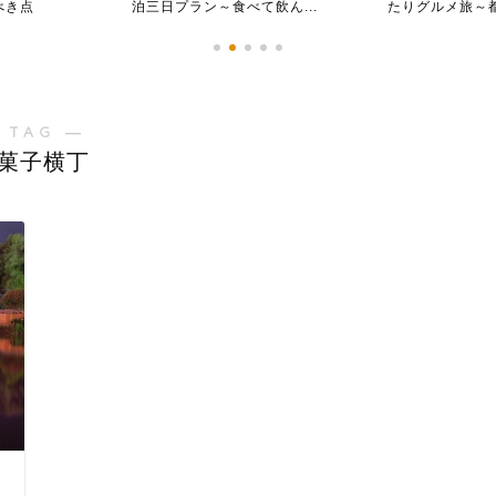
べき点
泊三日プラン～食べて飲ん...
たりグルメ旅～都
 TAG ―
菓子横丁