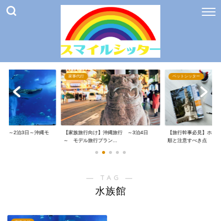
家事代行
ペットシッター
け】～2泊3日～沖縄モ
【家族旅行向け】沖縄旅行 ～3泊4日
【旅行幹事必見】ホテ
～ モデル旅行プラン...
順と注意すべき点
― TAG ―
水族館