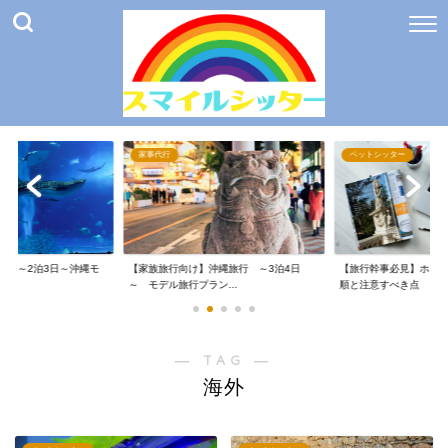
家事代行
ペットシッター
け】～2泊3日～沖縄モ
【家族旅行向け】沖縄旅行 ～3泊4日
【旅行幹事必見】ホテ
～ モデル旅行プラン...
順と注意すべき点
― TAG ―
海外