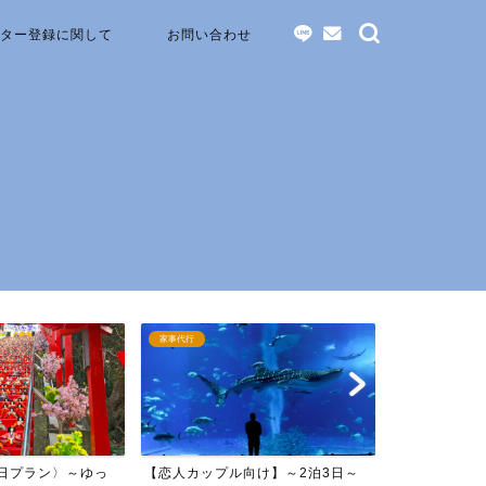
ター登録に関して
お問い合わせ
家事代行
ペットシッター
ル向け】～2泊3日～
【家族旅行向け】沖縄旅行 ～3泊
【旅行幹事