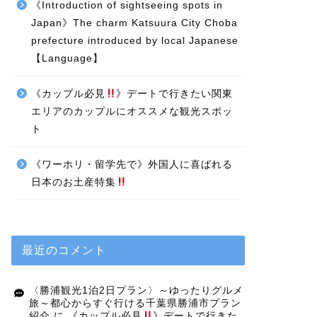
《Introduction of sightseeing spots in
Japan》The charm Katsuura City Choba
prefecture introduced by local Japanese
【Language】
《カップル必見
》デートで行きたい関東
エリアのカップルにオススメな観光スポッ
ト
《ワーホリ・留学先で》外国人に喜ばれる
日本のお土産特集
最近のコメント
〈勝浦観光1泊2日プラン〉～ゆったりグルメ
旅～都心からすぐ行ける千葉県勝浦市プラン
紹介
に
《カップル必見
》デートで行きた