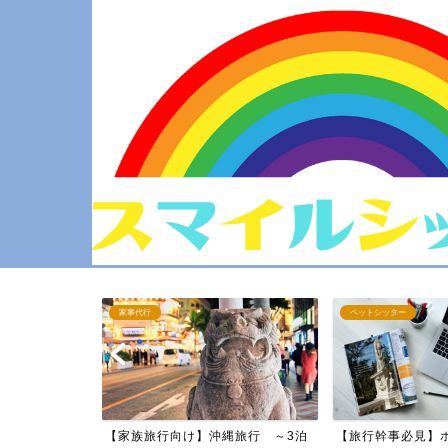
ペットシッター
家事代行
縄旅行 ～3泊
【旅行幹事必見】ホテル・宿 予約
【厳選モデル旅