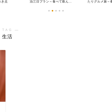
べて飲ん...
たりグルメ旅～都心からす...
沖縄モデル旅
 TAG ―
生活