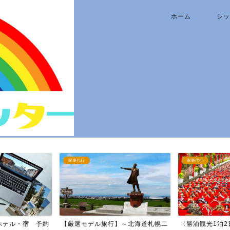
ホーム
シッ
家事代行
家事代行
行】～北海道札幌二
〈勝浦観光1泊2日プラン〉～ゆっ
【恋人カップ