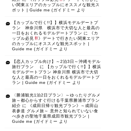
い関東エリアのカップルにオススメな観光ス
ポット | Guide me (ガイドミー
より
【カップルで行く!!】】横浜モデルデートプ
ラン 神奈川県 横浜市で大切な人と最高の
一日をおくれるモデルデートプラン
に
《カ
ップル必見
》デートで行きたい関東エリア
のカップルにオススメな観光スポット |
Guide me (ガイドミー
より
【恋人カップル向け】～2泊3日～沖縄モデル
旅行プラン
に
【カップルで行く!!】】横浜
モデルデートプラン 神奈川県 横浜市で大切
な人と最高の一日をおくれるモデルデートプ
ラン | Guide me (ガイドミー
より
〈勝浦観光1泊2日プラン〉～ゆったりグルメ
旅～都心からすぐ行ける千葉県勝浦市プラン
紹介
に
《成田日帰り観光プラン》～成田山
表参道 グルメ旅～ 意外と知られていない食
べ歩きの聖地千葉県成田市観光プラン |
Guide me (ガイドミー
より