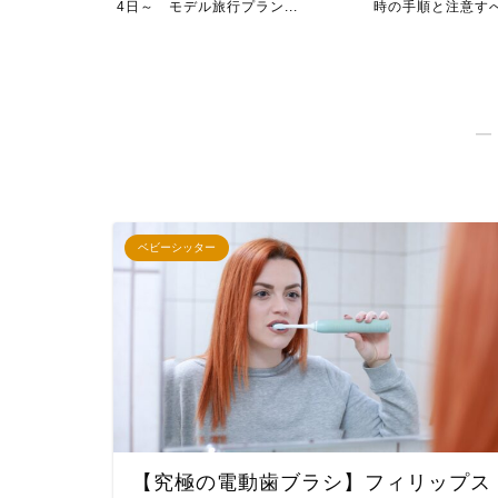
ラン...
時の手順と注意すべき点
泊三日プラン～食
―
ベビーシッター
【究極の電動歯ブラシ】フィリップス