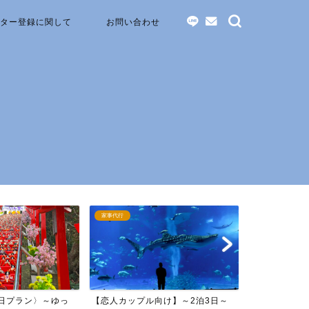
ター登録に関して
お問い合わせ
家事代行
家事代行
2日プラン〉～ゆっ
【恋人カップル向け】～2泊3日～
【家族旅行向