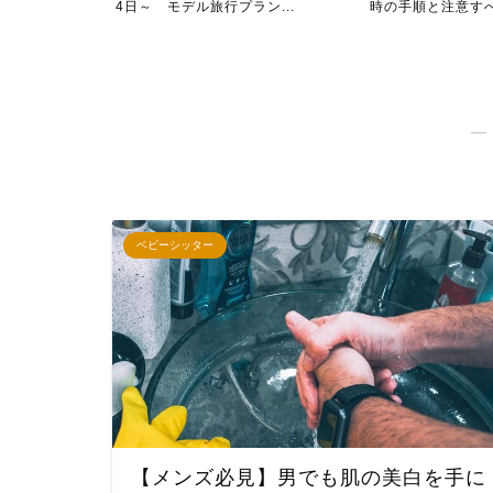
ラン
4日～ モデル旅行プラン...
時の手順と注意す
―
ベビーシッター
【メンズ必見】男でも肌の美白を手に