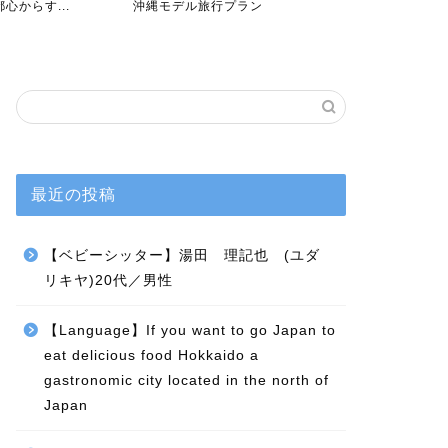
心からす...
沖縄モデル旅行プラン
4日～ モデル
最近の投稿
【ベビーシッター】湯田 理記也 (ユダ
リキヤ)20代／男性
【Language】If you want to go Japan to
eat delicious food Hokkaido a
gastronomic city located in the north of
Japan