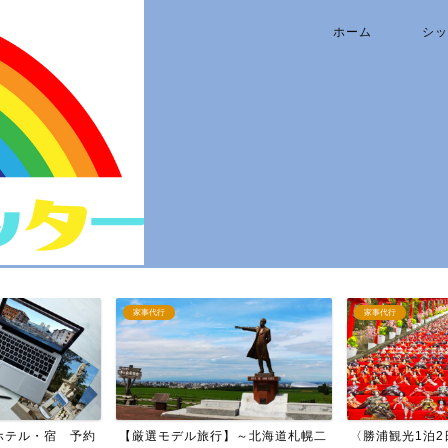
ホーム
シッ
家事代行
家事代行
ホテル・宿 予約
【厳選モデル旅行】～北海道札幌二
〈勝浦観光1泊