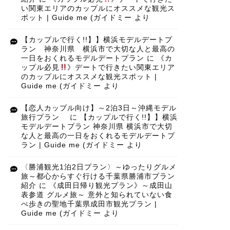
い関東エリアのカップルにオススメな観光ス
ポット | Guide me (ガイドミー
より
【カップルで行く!!】】横浜モデルデートプ
ラン 神奈川県 横浜市で大切な人と最高の
一日をおくれるモデルデートプラン
に
《カ
ップル必見
》デートで行きたい関東エリア
のカップルにオススメな観光スポット |
Guide me (ガイドミー
より
【恋人カップル向け】～2泊3日～沖縄モデル
旅行プラン
に
【カップルで行く!!】】横浜
モデルデートプラン 神奈川県 横浜市で大切
な人と最高の一日をおくれるモデルデートプ
ラン | Guide me (ガイドミー
より
〈勝浦観光1泊2日プラン〉～ゆったりグルメ
旅～都心からすぐ行ける千葉県勝浦市プラン
紹介
に
《成田日帰り観光プラン》～成田山
表参道 グルメ旅～ 意外と知られていない食
べ歩きの聖地千葉県成田市観光プラン |
Guide me (ガイドミー
より