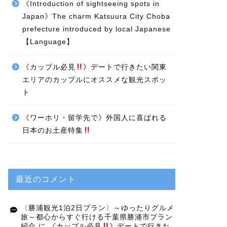
《Introduction of sightseeing spots in
Japan》The charm Katsuura City Choba
prefecture introduced by local Japanese
【Language】
《カップル必見
》デートで行きたい関東
エリアのカップルにオススメな観光スポッ
ト
《ワーホリ・留学先で》外国人に喜ばれる
日本のお土産特集
最近のコメント
〈勝浦観光1泊2日プラン〉～ゆったりグルメ
旅～都心からすぐ行ける千葉県勝浦市プラン
紹介
に
《カップル必見
》デートで行きた