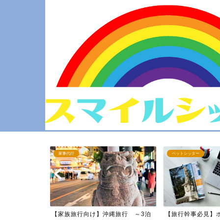
家事代行
ペットシッター
～2泊3日～
【家族旅行向け】沖縄旅行 ～3泊
【旅行幹事必見】