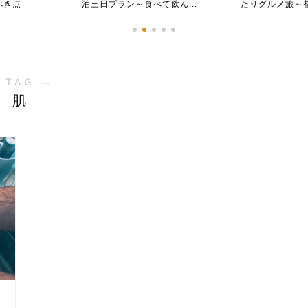
べき点
泊三日プラン～食べて飲ん...
たりグルメ旅～都
 TAG ―
肌