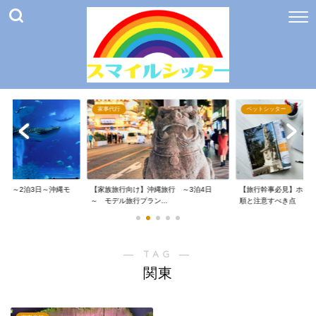
家事代行
ペットシッター
け】～2泊3日～沖縄モ
【家族旅行向け】沖縄旅行 ～3泊4日
【旅行幹事必見】ホテ
～ モデル旅行プラン...
順と注意すべき点
― TAG ―
関東